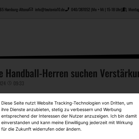
2765 Hamburg-Altona
info@teutonia10.de
040/387052 (Mo + Mi | 15-18 Uhr)
Montag
e Handball-Herren suchen Verstärku
2024
09:33
Diese Seite nutzt Website Tracking-Technologien von Dritten, um
ihre Dienste anzubieten, stetig zu verbessern und Werbung
entsprechend der Interessen der Nutzer anzuzeigen. Ich bin damit
– suchen aktuell dringend Torhüter und Spieler auf
einverstanden und kann meine Einwilligung jederzeit mit Wirkung
für die Zukunft widerrufen oder ändern.
ischt, mit Bock auf Bezirksliga Handball, einmal die