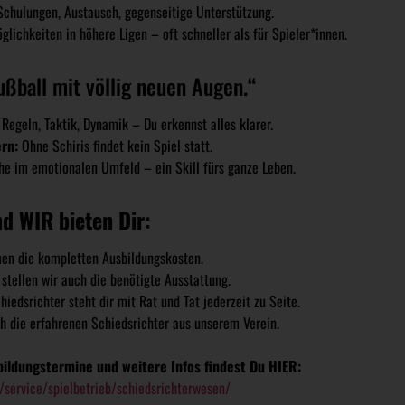
Schulungen, Austausch, gegenseitige Unterstützung.
glichkeiten in höhere Ligen – oft schneller als für Spieler*innen.
ußball mit völlig neuen Augen.“
 Regeln, Taktik, Dynamik – Du erkennst alles klarer.
ern:
 Ohne Schiris findet kein Spiel statt.
he im emotionalen Umfeld – ein Skill fürs ganze Leben.
d WIR bieten Dir:
en die kompletten Ausbildungskosten.
 stellen wir auch die benötigte Ausstattung.
iedsrichter steht dir mit Rat und Tat jederzeit zu Seite.
h die erfahrenen Schiedsrichter aus unserem Verein.
ildungstermine und weitere Infos findest Du HIER:
/service/spielbetrieb/schiedsrichterwesen/