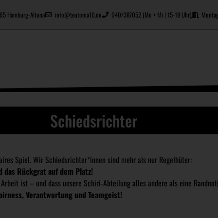
2765 Hamburg-Altona
info@teutonia10.de
040/387052 (Mo + Mi | 15-18 Uhr)
Montag
Schiedsrichter
faires Spiel. Wir Schiedsrichter*innen sind mehr als nur Regelhüter: 
d das Rückgrat auf dem Platz!
Arbeit ist – und dass unsere Schiri‑Abteilung alles andere als eine Randnotiz
Fairness, Verantwortung und Teamgeist!