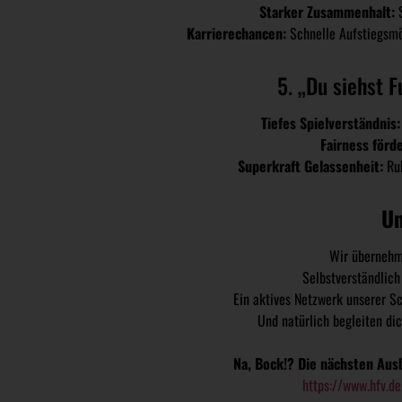
Starker Zusammenhalt:
 
Karrierechancen:
 Schnelle Aufstiegsmö
5. „
Du siehst F
Tiefes Spielverständnis:
Fairness förd
Superkraft Gelassenheit:
 Ru
Un
Wir übernehm
Selbstverständlich
Ein aktives Netzwerk unserer Sch
Und natürlich begleiten dic
Na, Bock!?
Die nächsten Ausb
https://www.hfv.de