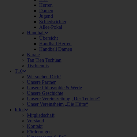
Herren
Damen
Jugend
Schiedsrichter
Allee-Pokal
Handball
Übersicht
Handball Herren
Handball Damen
Karate
Tan Tien Tschüan
Tischtennis
T10
Wir suchen Dich!
Unsere Partner
Unsere Philosophie & Werte
Unsere Geschichte
Unsere Vereinszeitung „Der Teutone“
Unser Vereinsheim „Die Hütte“
Infos
Mitgliedschaft
Vorstand
Kontakt
Förderungen