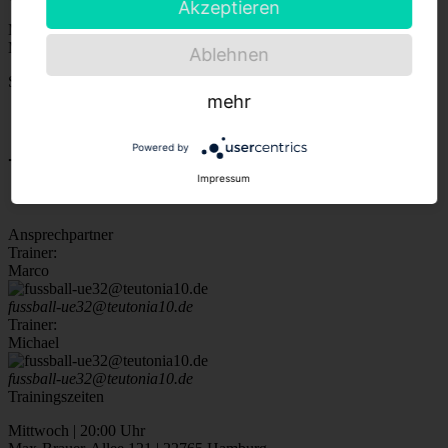
Akzeptieren
Mittwoch | 18:30 Uhr
Max-Brauer-Allee 121 | 22765 Hamburg
Ablehnen
Spiele & Tabelle
mehr
Weitere Infos auf fussball.de
Powered by
- Ü32 II -
Impressum
Ansprechpartner
Trainer:
Marco
fussball-ue32@teutonia10.de
Trainer:
Michael
fussball-ue32@teutonia10.de
Trainingszeiten
Mittwoch | 20:00 Uhr