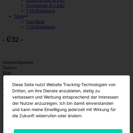
Kinderschutz & PsG
Downloads & Links
T10-Handbuch
Shop
Fan-Shop
T10-Kollektion
- Ü32 -
Ansprechpartner
Trainer:
Miki
fussball-ue32@teutonia10.de
Diese Seite nutzt Website Tracking-Technologien von
Co-Trainer:
Dritten, um ihre Dienste anzubieten, stetig zu
Daniel
verbessern und Werbung entsprechend der Interessen
der Nutzer anzuzeigen. Ich bin damit einverstanden
fussball-ue32@teutonia10.de
und kann meine Einwilligung jederzeit mit Wirkung für
Co-Trainer:
die Zukunft widerrufen oder ändern.
Zoki
fussball-ue32@teutonia10.de
Trainingszeiten