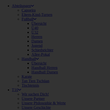
Abteilungen
Capoeira
Eltern-Kind-Turnen
Fußball
Übersicht
Ü40
Ü32
Herren
Damen
Jugend
Schiedsrichter
Allee-Pokal
Handball
Übersicht
Handball Herren
Handball Damen
Karate
Tan Tien Tschüan
Tischtennis
T10
Wir suchen Dich!
Unsere Partner
Unsere Philosophie & Werte
Unsere Geschichte