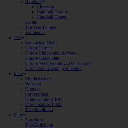
Handball
Übersicht
Handball Herren
Handball Damen
Karate
Tan Tien Tschüan
Tischtennis
T10
Wir suchen Dich!
Unsere Partner
Unsere Philosophie & Werte
Unsere Geschichte
Unsere Vereinszeitung „Der Teutone“
Unser Vereinsheim „Die Hütte“
Infos
Mitgliedschaft
Vorstand
Kontakt
Förderungen
Kinderschutz & PsG
Downloads & Links
T10-Handbuch
Shop
Fan-Shop
T10-Kollektion