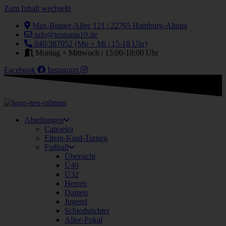
Zum Inhalt wechseln
Max-Brauer-Allee 121 | 22765 Hamburg-Altona
info@teutonia10.de
040/387052 (Mo + Mi | 15-18 Uhr)
Montag + Mittwoch | 15:00-18:00 Uhr
Facebook
Instagram
Abteilungen
Capoeira
Eltern-Kind-Turnen
Fußball
Übersicht
Ü40
Ü32
Herren
Damen
Jugend
Schiedsrichter
Allee-Pokal