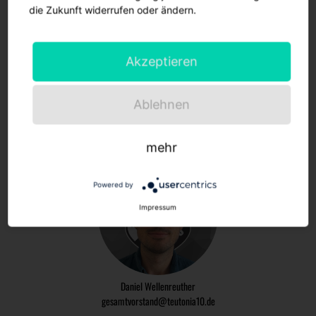
die Zukunft widerrufen oder ändern.
Beisitzer
Max Wedgbury
Akzeptieren
gesamtvorstand@teutonia10.de
Ablehnen
Beisitzer
mehr
Powered by
Impressum
Daniel Wellenreuther
gesamtvorstand@teutonia10.de