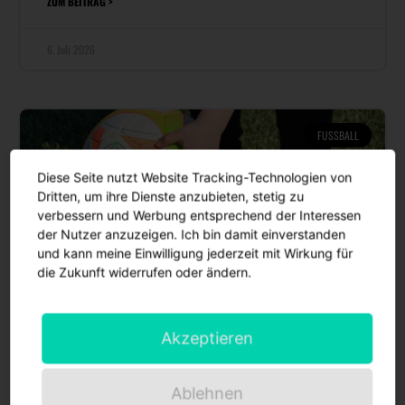
ZUM BEITRAG >
6. Juli 2026
FUSSBALL
Diese Seite nutzt Website Tracking-Technologien von
Dritten, um ihre Dienste anzubieten, stetig zu
verbessern und Werbung entsprechend der Interessen
der Nutzer anzuzeigen. Ich bin damit einverstanden
und kann meine Einwilligung jederzeit mit Wirkung für
die Zukunft widerrufen oder ändern.
Neuaufstellung unserer
Akzeptieren
Fußballnachwuchsabteilung –
gemeinsam in eine neue Ära
Ablehnen