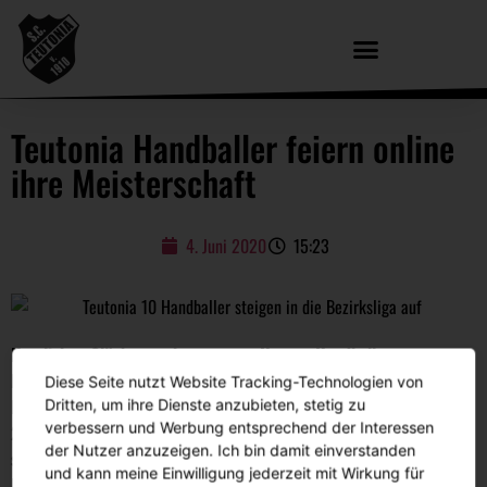
Teutonia Handballer feiern online
ihre Meisterschaft
4. Juni 2020
15:23
Herzlichen Glückwunsch an unsere Herren-Handballer zur
Meisterschaft und somit zum zweiten Aufstieg in Folge!
Diese Seite nutzt Website Tracking-Technologien von
Nach der Entscheidung des Hamburger Handball-Verbands, die Saison
Dritten, um ihre Dienste anzubieten, stetig zu
verbessern und Werbung entsprechend der Interessen
2019/2020 abzubrechen und nach der Quotientenregelung zu werten,
der Nutzer anzuzeigen. Ich bin damit einverstanden
steht fest, unsere Herrenmannschaft spielt aber der neuen Saison in der
und kann meine Einwilligung jederzeit mit Wirkung für
Bezirksliga. Wir freuen uns riesig über den Erfolg der Mannen um