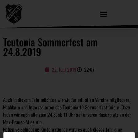
Teutonia Sommerfest am
24.8.2019
22. Juni 2019
22:07
Auch in diesem Jahr möchten wir wieder mit allen Vereinsmitgliedern,
Nachbarn und Interessierten das Teutonia 10 Sommerfest feiern. Dazu
laden wir euch alle zum 24.8. ab 11 Uhr auf unseren Rasenplatz an der
Max-Brauer-Allee ein.
Neben verschiedene Kinderaktionen wird es auch dieses Jahr eine
Capoeira-Aufführung geben. Außerdem wird es jedem Besucher möglich