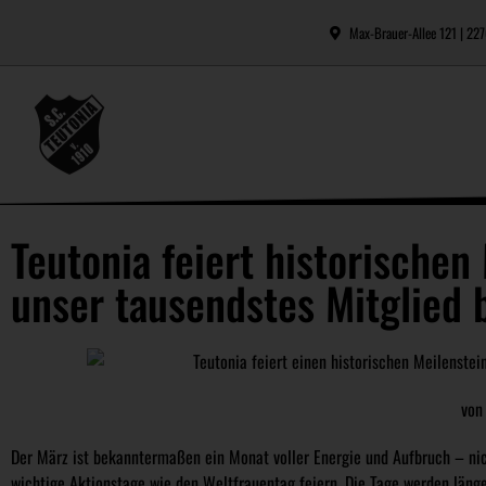
Max-Brauer-Allee 121 | 2
Teutonia feiert historischen
unser tausendstes Mitglied 
von
Der März ist bekanntermaßen ein Monat voller Energie und Aufbruch – nich
wichtige Aktionstage wie den Weltfrauentag feiern. Die Tage werden länger