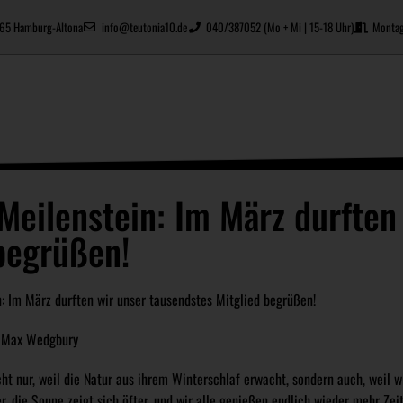
2765 Hamburg-Altona
info@teutonia10.de
040/387052 (Mo + Mi | 15-18 Uhr)
Montag
 Meilenstein: Im März durften
begrüßen!
 Max Wedgbury
t nur, weil die Natur aus ihrem Winterschlaf erwacht, sondern auch, weil w
, die Sonne zeigt sich öfter, und wir alle genießen endlich wieder mehr Zeit