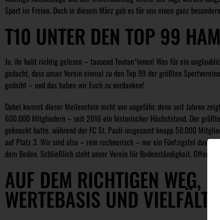
Sport im Freien. Doch in diesem März gab es für uns einen ganz besondere
T10 UNTER DEN TOP 99 HA
Ja, ihr habt richtig gelesen – tausend Teuton*innen! Was für ein unglaubl
gedacht, dass unser Verein einmal zu den Top 99 der größten Sportverein
gedeiht – und das haben wir Euch zu verdanken!
Dabei kommt dieser Meilenstein nicht von ungefähr, denn seit Jahren zeig
600.000 Mitgliedern – seit 2016 ein historischer Höchststand. Der größte
geknackt hatte, während der FC St. Pauli insgesamt knapp 50.000 Mitgli
auf Platz 3. Wir sind also – rein rechnerisch – nur ein Fünfzigstel davon e
dem Boden. Schließlich steht unser Verein für Bodenständigkeit, Offenhei
AUF DEM RICHTIGEN WEG, 
WERTEBASIS UND VIELFÄLT