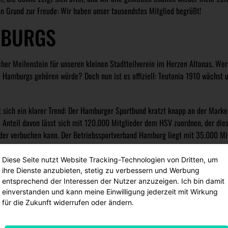
n Grund zur Freude: Wir haben unser tausendstes Mitglied begrüßt!
MBURGS
icher Meilenstein für unseren kleinen Stadtteilverein im Herzen Altonas. Wer
e Hamburgs gehören würde? Doch nun ist es offiziell: Teutonia 1910 wächst 
t sich ein klarer Trend: Der Hamburger Sportbund kratzt knapp an der Marke
 Anteil davon lässt sich mit 120.000 Mitglieder dem HSV zuordnen, der dies
eder verbuchen kann. Der Betriebssportverband Hamburg liegt mit 35.000 Mi
ntfernt, den glorreichen FC St. Pauli zu überholen. Aber keine Sorge, wir ble
t und Vielfalt – #schwarzweißbunt eben!
Diese Seite nutzt Website Tracking-Technologien von Dritten, um
ihre Dienste anzubieten, stetig zu verbessern und Werbung
DANK EINER GESUNDEN
entsprechend der Interessen der Nutzer anzuzeigen. Ich bin damit
einverstanden und kann meine Einwilligung jederzeit mit Wirkung
IGEM ANGEBOT
für die Zukunft widerrufen oder ändern.