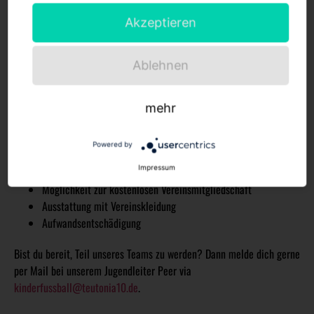
Verein gemeinsam voranbringen.
Akzeptieren
Entwicklungsmöglichkeiten:
Du bekommst die Chance, dich
ständig weiterzubilden und zu wachsen. Ohne Stress und
großen Leistungsdruck kannst du bei uns deine ersten
Ablehnen
Schritte als Trainer*in gehen – wir begleiten dich sehr gerne
dabei.
Spaß und Freude:
Wir legen Wert darauf, dass sowohl die
mehr
Trainer*innen als auch die Kinder Freude am Sport haben.
Powered by
Dein Gewinn
Impressum
hohe Eigenständigkeit
Möglichkeit zur kostenlosen Vereinsmitgliedschaft
Ausstattung mit Vereinskleidung
Aufwandsentschädigung
Bist du bereit, Teil unseres Teams zu werden? Dann melde dich gerne
per Mail bei unserem Jugendleiter Peer via
kinder
fussball@teutonia10.de
.