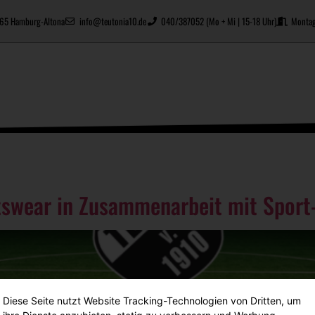
2765 Hamburg-Altona
info@teutonia10.de
040/387052 (Mo + Mi | 15-18 Uhr)
Montag
tswear in Zusammenarbeit mit Sport
Diese Seite nutzt Website Tracking-Technologien von Dritten, um