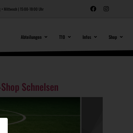
 + Mittwoch | 15:00-18:00 Uhr
Abteilungen
T10
Infos
Shop
-Shop Schnelsen