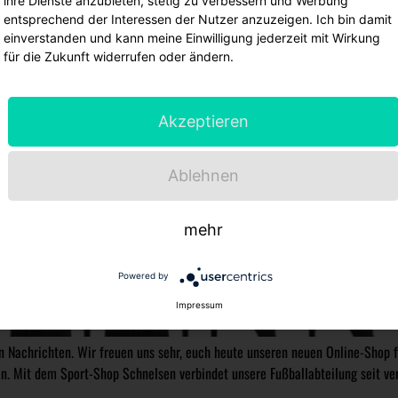
ihre Dienste anzubieten, stetig zu verbessern und Werbung
entsprechend der Interessen der Nutzer anzuzeigen. Ich bin damit
einverstanden und kann meine Einwilligung jederzeit mit Wirkung
für die Zukunft widerrufen oder ändern.
Akzeptieren
Ablehnen
mehr
Powered by
Impressum
n Nachrichten. Wir freuen uns sehr, euch heute unseren neuen Online-Shop fü
 Mit dem Sport-Shop Schnelsen verbindet unsere Fußballabteilung seit ver