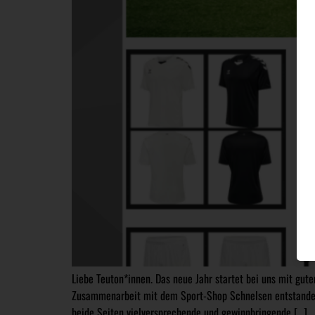
Liebe Teuton*innen. Das neue Jahr startet bei uns mit gute
Zusammenarbeit mit dem Sport-Shop Schnelsen entstanden.
beide Seiten vielversprechende und gewinnbringende […]