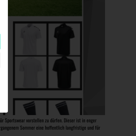
r Sportswear vorstellen zu dürfen. Dieser ist in enger
gangenem Sommer eine hoffentlich langfristige und für