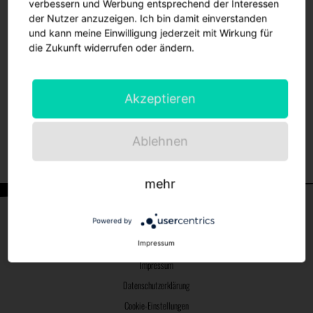
verbessern und Werbung entsprechend der Interessen
auf Zuschauer verzichten
, aber das sollte für alle ein
der Nutzer anzuzeigen. Ich bin damit einverstanden
leicht zu verdauendes Übel sein.
und kann meine Einwilligung jederzeit mit Wirkung für
Die genauen Rahmenbedingungen sind unseren
die Zukunft widerrufen oder ändern.
Jugendtrainern*innen bekannt und können hier im erneut
aktualisierten Hygienekonzept nachgelesen werden:
Akzeptieren
Download 'Hygienekonzept zur Durchführung des
Fußball-Trainings- und Spielbetriebs'
Ablehnen
mehr
Kontakt
Powered by
Facebook
Instagram
Impressum
Impressum
Datenschutzerklärung
Cookie-Einstellungen