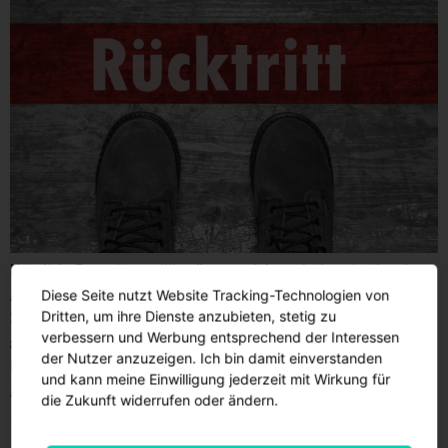
Moin liebe Teuton*innen. Wir müssen euch heute leider mitteilen, dass
Arne Lüder, bisher einer der beiden stellvertretenden Vorsitzenden, zum
Diese Seite nutzt Website Tracking-Technologien von
30.06.2024 seinen Rücktritt eingereicht hat. Als Hauptgrund gab Arne
Dritten, um ihre Dienste anzubieten, stetig zu
verbessern und Werbung entsprechend der Interessen
an, dass die Bewältigung der zahlreichen Aufgaben im Ehrenamt mit
der Nutzer anzuzeigen. Ich bin damit einverstanden
Familie und Vollzeitjob einfach nicht mehr vereinbar waren und er dem
und kann meine Einwilligung jederzeit mit Wirkung für
Amt somit nicht mehr in der […]
die Zukunft widerrufen oder ändern.
Vorstellung des neuen